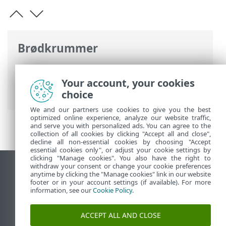
Brødkrummer
ESET-onlinehjælp
>
ESET Smart Security
Premium
>
Produktaktivering
> Accept af
Your account, your cookies
vilkår for anvendelse
choice
We and our partners use cookies to give you the best
optimized online experience, analyze our website traffic,
and serve you with personalized ads. You can agree to the
collection of all cookies by clicking "Accept all and close",
decline all non-essential cookies by choosing "Accept
essential cookies only", or adjust your cookie settings by
clicking "Manage cookies". You also have the right to
withdraw your consent or change your cookie preferences
Vis computerwebsted
anytime by clicking the "Manage cookies" link in our website
footer or in your account settings (if available). For more
End of Life
information, see our
Cookie Policy
.
ESET-vidensbase
ESET-forum
ACCEPT ALL AND CLOSE
ESET Status Portal