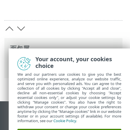
面包屑
Your account, your cookies
ESET 联机帮助
>
ESET Smart Security
choice
Premium
>
入门
> 启用 Anti-Theft
We and our partners use cookies to give you the best
optimized online experience, analyze our website traffic,
and serve you with personalized ads. You can agree to the
collection of all cookies by clicking "Accept all and close",
decline all non-essential cookies by choosing "Accept
essential cookies only", or adjust your cookie settings by
clicking "Manage cookies". You also have the right to
withdraw your consent or change your cookie preferences
anytime by clicking the "Manage cookies" link in our website
查看桌面站点
footer or in your account settings (if available). For more
End of Life
information, see our
Cookie Policy
.
ESET 知识库