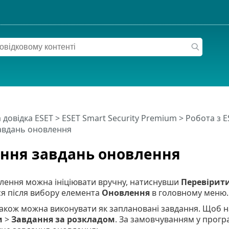
 довідка ESET
>
ESET Smart Security Premium
>
Робота з E
авдань оновлення
ння завдань оновлення
лення можна ініціювати вручну, натиснувши
Перевірити
ся після вибору елемента
Оновлення
в головному меню.
акож можна виконувати як заплановані завдання. Щоб н
и
>
Завдання за розкладом
. За замовчуванням у прогр