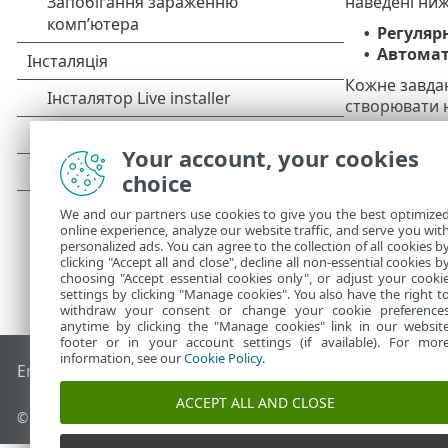
наведені ни
Регуляр
•
Автомат
•
Кожне завда
створювати н
завдань онов
Your account, your cookies
choice
We and our partners use cookies to give you the best optimize
online experience, analyze our website traffic, and serve you wit
personalized ads. You can agree to the collection of all cookies b
clicking "Accept all and close", decline all non-essential cookies b
choosing "Accept essential cookies only", or adjust your cooki
settings by clicking "Manage cookies". You also have the right t
withdraw your consent or change your cookie preference
anytime by clicking the "Manage cookies" link in our websit
footer or in your account settings (if available). For mor
information, see our
Cookie Policy
.
End of Life
База знань ESET
Форум ESET
ESET Status Porta
ACCEPT ALL AND CLOSE
© 1992 - 2025 ESET, spol. s r.o. - Усі права захищено.