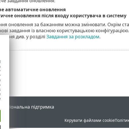
жче завдання оновлення:
не автоматичне оновлення
ичне оновлення після входу користувача в систему
ння оновлення за бажанням можна змінювати. Окрім ст
ові завдання із власною користувацькою конфігурацією
лення див. у розділі
Завдання за розкладом
.
d
h
y
y
e
o
s
e
e
l
Регіональна підтримка
Керувати файлами cookie
Політи