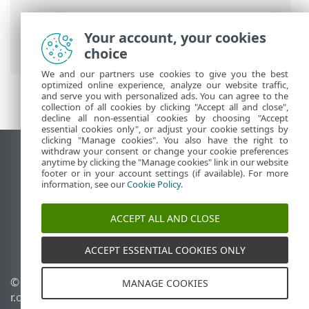
Інтерактивна довідка ESET
>
ESET Smart
Security Premium
>
ESET Smart Security
Your account, your cookies
Premium
> Системні вимоги
choice
We and our partners use cookies to give you the best
optimized online experience, analyze our website traffic,
and serve you with personalized ads. You can agree to the
collection of all cookies by clicking "Accept all and close",
decline all non-essential cookies by choosing "Accept
essential cookies only", or adjust your cookie settings by
clicking "Manage cookies". You also have the right to
withdraw your consent or change your cookie preferences
Переглянути повну версію
anytime by clicking the "Manage cookies" link in our website
footer or in your account settings (if available). For more
End of Life
information, see our
Cookie Policy
.
База знань ESET
Форум ESET
ACCEPT ALL AND CLOSE
ESET Status Portal
Регіональна підтримка
ACCEPT ESSENTIAL COOKIES ONLY
© 1992 - 2025 ESET, spol. s
Керувати файлами cookie
MANAGE COOKIES
r.o. - Усі права захищено.
Політика щодо файлів