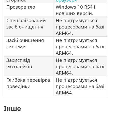
Прозоре тло
Windows 10 RS4 і
новіших версій.
Спеціалізований
Не підтримується
засіб очищення
процесорами на базі
ARM64.
Засіб очищення
Не підтримується
системи
процесорами на базі
ARM64.
Захист від
Не підтримується
експлойтів
процесорами на базі
ARM64.
Глибока перевірка
Не підтримується
поведінки
процесорами на базі
ARM64.
Інше