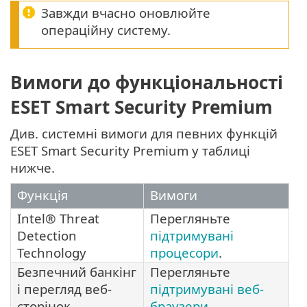
Завжди вчасно оновлюйте
операційну систему.
Вимоги до функціональності
ESET Smart Security Premium
Див. системні вимоги для певних функцій
ESET Smart Security Premium у таблиці
нижче.
Функція
Вимоги
Intel® Threat
Перегляньте
Detection
підтримувані
Technology
процесори
.
Безпечний банкінг
Перегляньте
і перегляд веб-
підтримувані веб-
сторінок
браузери
.