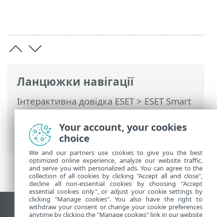
Ланцюжки навігації
Інтерактивна довідка ESET
>
ESET Smart
Security Premium
>
Інсталяція
>
Діалогові вікна: інсталяція > Активація
Your account, your cookies
> Реєстрація
choice
We and our partners use cookies to give you the best
optimized online experience, analyze our website traffic,
and serve you with personalized ads. You can agree to the
collection of all cookies by clicking "Accept all and close",
decline all non-essential cookies by choosing "Accept
essential cookies only", or adjust your cookie settings by
clicking "Manage cookies". You also have the right to
withdraw your consent or change your cookie preferences
Переглянути повну версію
anytime by clicking the "Manage cookies" link in our website