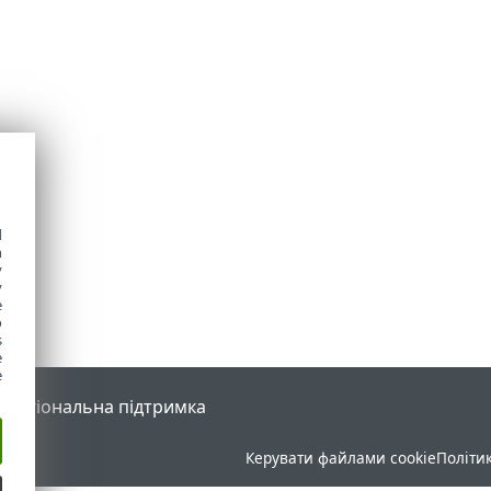
d
h
y
y
e
o
s
e
e
l
Регіональна підтримка
Керувати файлами cookie
Політи