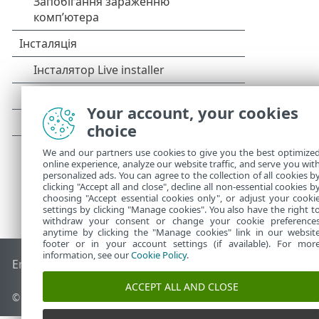
Your account, your cookies
choice
We and our partners use cookies to give you the best optimize
online experience, analyze our website traffic, and serve you wit
personalized ads. You can agree to the collection of all cookies b
clicking "Accept all and close", decline all non-essential cookies b
choosing "Accept essential cookies only", or adjust your cooki
settings by clicking "Manage cookies". You also have the right t
withdraw your consent or change your cookie preference
anytime by clicking the "Manage cookies" link in our websit
footer or in your account settings (if available). For mor
information, see our
Cookie Policy
.
End of Life
База знань ESET
Форум ESET
ESET Status Porta
ACCEPT ALL AND CLOSE
© 1992 - 2025 ESET, spol. s r.o. - Усі права захищено.