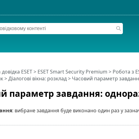
 довідка ESET
>
ESET Smart Security Premium
>
Робота з E
ик
> Діалогові вікна: розклад > Часовий параметр завдан
й параметр завдання: однора
дання
: вибране завдання буде виконано один раз у зазнач