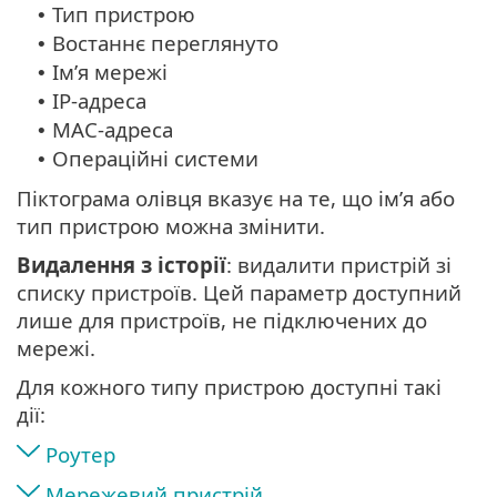
Тип пристрою
•
Востаннє переглянуто
•
Ім’я мережі
•
IP-адреса
•
MAC-адреса
•
Операційні системи
•
Піктограма олівця вказує на те, що ім’я або
тип пристрою можна змінити.
Видалення з історії
: видалити пристрій зі
списку пристроїв. Цей параметр доступний
лише для пристроїв, не підключених до
мережі.
Для кожного типу пристрою доступні такі
дії:
Роутер
Мережевий пристрій