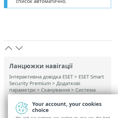
список автоматично.
Ланцюжки навігації
Інтерактивна довідка ESET
>
ESET Smart
Security Premium
>
Додаткові
параметри
>
Сканування
>
Система
запобігання вторгненням (HIPS)
>
Додаткові параметри HIPS
> Драйвери,
Your account, your cookies
які дозволено завжди завантажувати
choice
We and our partners use cookies to give you the best