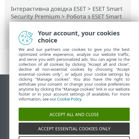
Інтерактивна довідка ESET
>
ESET Smart
Security Premium
>
Робота з ESET Smart
Security Premium
>
Параметри
>
Захист
мережі
> Діалогові вікна: захист мережі
Your account, your cookies
> Вихідний зв’язок
choice
We and our partners use cookies to give you the best
optimized online experience, analyze our website traffic,
and serve you with personalized ads. You can agree to the
collection of all cookies by clicking "Accept all and close",
decline all non-essential cookies by choosing "Accept
essential cookies only", or adjust your cookie settings by
clicking "Manage cookies". You also have the right to
withdraw your consent or change your cookie preferences
Переглянути повну версію
anytime by clicking the "Manage cookies" link in our website
footer or in your account settings (if available). For more
End of Life
information, see our
Cookie Policy
.
База знань ESET
Форум ESET
ACCEPT ALL AND CLOSE
ESET Status Portal
Регіональна підтримка
ACCEPT ESSENTIAL COOKIES ONLY