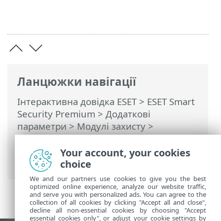
Ланцюжки навігації
Інтерактивна довідка ESET
>
ESET Smart
Security Premium
>
Додаткові
параметри
>
Модулі захисту
>
Контроль пристроїв
>
Захист веб-
камери
> Редактор правил захисту веб-
Your account, your cookies
камери
choice
We and our partners use cookies to give you the best
optimized online experience, analyze our website traffic,
and serve you with personalized ads. You can agree to the
collection of all cookies by clicking "Accept all and close",
decline all non-essential cookies by choosing "Accept
essential cookies only", or adjust your cookie settings by