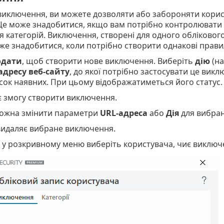
ключення, ви можете дозволяти або забороняти користув
е може знадобитися, якщо вам потрібно контролювати д
 категорій. Виключення, створені для одного обліковог
же знадобитися, коли потрібно створити однакові правил
одати
, щоб створити нове виключення. Виберіть
дію
(н
адресу веб-сайту
, до якої потрібно застосувати це викл
сок наявних. При цьому відображатиметься його статус.
є змогу створити виключення.
ожна змінити параметри
URL-адреса
або
Дія
для вибран
 видаляє вибране виключення.
 у розкривному меню виберіть користувача, чиє виключ