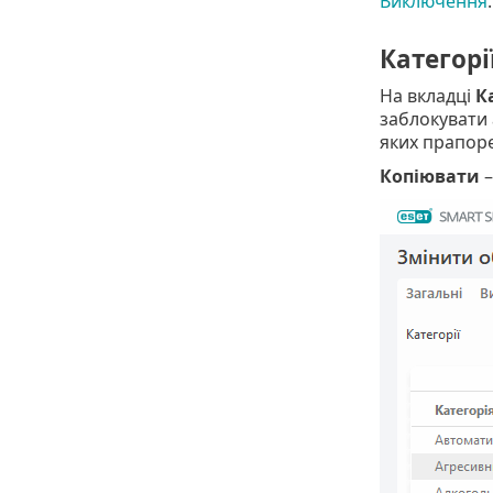
Виключення
.
Категорі
На вкладці
К
заблокувати 
яких прапоре
Копіювати
–