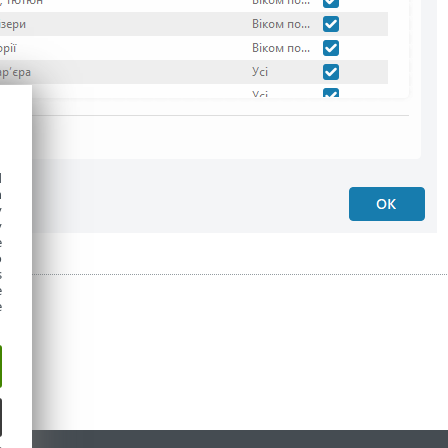
d
h
y
y
e
o
s
e
e