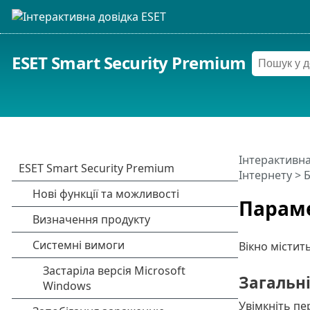
ESET Smart Security Premium
Інтерактивна
Інтернету
>
Б
Параме
Вікно містит
Загальн
Увімкніть п