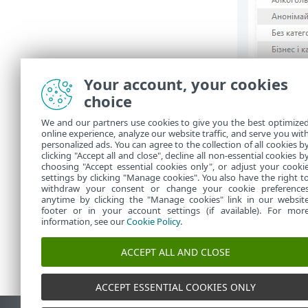
Your account, your cookies
choice
We and our partners use cookies to give you the best optimize
online experience, analyze our website traffic, and serve you wit
personalized ads. You can agree to the collection of all cookies b
clicking "Accept all and close", decline all non-essential cookies b
choosing "Accept essential cookies only", or adjust your cooki
settings by clicking "Manage cookies". You also have the right t
withdraw your consent or change your cookie preference
anytime by clicking the "Manage cookies" link in our websit
footer or in your account settings (if available). For mor
information, see our
Cookie Policy
.
ACCEPT ALL AND CLOSE
ACCEPT ESSENTIAL COOKIES ONLY