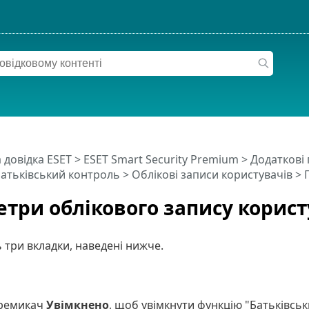
 довідка ESET
>
ESET Smart Security Premium
>
Додаткові
атьківський контроль
>
Облікові записи користувачів
> 
три облікового запису корис
ь три вкладки, наведені нижче.
і
еремикач
Увімкнено
, щоб увімкнути функцію "Батьківсь