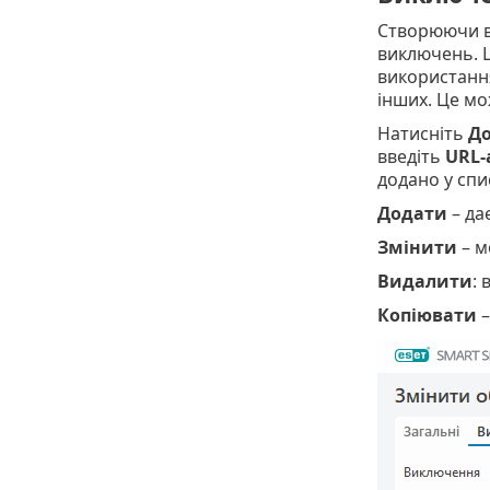
Створюючи ви
виключень. Ц
використання
інших. Це мо
Натисніть
Д
введіть
URL-
додано у спи
Додати
– да
Змінити
– м
Видалити
:
Копіювати
–