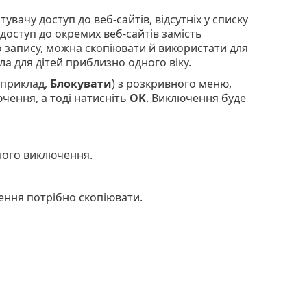
ачу доступ до веб-сайтів, відсутніх у списку
оступ до окремих веб-сайтів замість
о запису, можна скопіювати й використати для
а для дітей приблизно одного віку.
априклад,
Блокувати
) з розкривного меню,
ючення, а тоді натисніть
OK
. Виключення буде
ого виключення.
ення потрібно скопіювати.