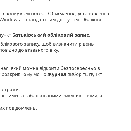
а своєму комп’ютері. Обмеження, установлені в
 Windows зі стандартним доступом. Облікові
пункт
Батьківський обліковий запис
.
блікового запису, щоб визначити рівень
овідно до вказаного віку.
урнал, який можна відкрити безпосередньо в
м у розкривному меню
Журнал
виберіть пункт
програми.
воленими та заблокованими виключеннями, а
их повідомлень.