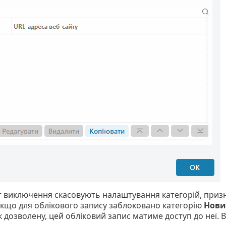
т виключення скасовують налаштування категорій, призн
кщо для облікового запису заблоковано категорію
Нов
 дозволену, цей обліковий запис матиме доступ до неї. В