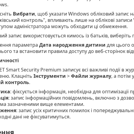
ows.
сніть
Вибрати
, щоб указати Windows обліковий запис н
ьківський контроль", впливають лише на облікові записи
тупом адміністратора можуть обходити ці обмеження.
ий запис використовується кимось із батьків, виберіть 
чення параметра
Дата народження дитини
для цього о
нього та встановити правила доступу до веб-сторінок відп
ичності
T Smart Security Premium записує всі важливі події в ж
еню. Клацніть
Інструменти
>
Файли журналу
, а поті
ий контроль
.
тика
: фіксується інформація, необхідна для оптимізації 
ція
: запис інформаційних повідомлень, включно з доз
іма зазначеними вище елементами.
дження
: запис усіх критичних помилок і попереджувальн
 жодні дані не фіксуватимуться.
ення