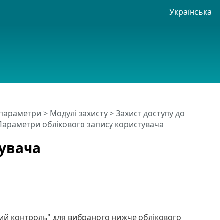
Українська
 параметри
>
Модулі захисту
>
Захист доступу до
Параметри облікового запису користувача
тувача
кий контроль" для вибраного нижче облікового