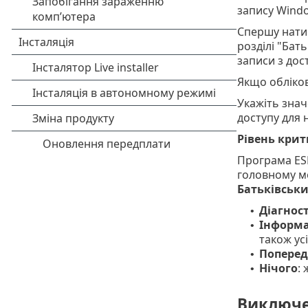
запису Wind
Спершу нати
розділі "Бат
записи з дос
Якщо обліков
Укажіть зна
доступу для 
Рівень крит
Програма ESE
головному м
Батьківськ
Діагнос
•
Інформа
•
також ус
Попере
•
Нічого
:
•
Виключ