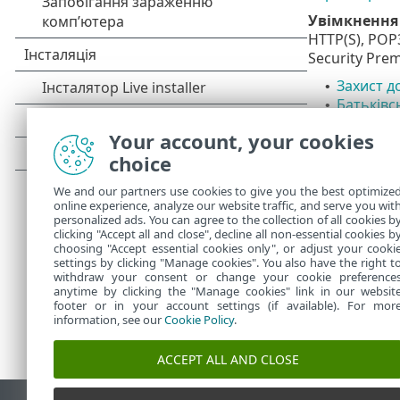
Увімкнення
HTTP(S), POP
Security Pre
Захист д
•
Батьківс
•
Конфіден
•
Your account, your cookies
Безпечни
•
choice
SSL/TLS
•
Захист в
•
We and our partners use cookies to give you the best optimize
Захист п
•
online experience, analyze our website traffic, and serve you wit
personalized ads. You can agree to the collection of all cookies b
clicking "Accept all and close", decline all non-essential cookies b
choosing "Accept essential cookies only", or adjust your cooki
settings by clicking "Manage cookies". You also have the right t
withdraw your consent or change your cookie preference
anytime by clicking the "Manage cookies" link in our websit
footer or in your account settings (if available). For mor
information, see our
Cookie Policy
.
ACCEPT ALL AND CLOSE