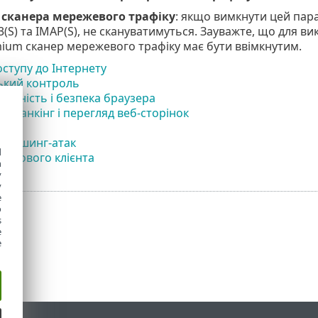
 сканера мережевого трафіку
: якщо вимкнути цей пара
3(S) та IMAP(S), не скануватимуться. Зауважте, що для 
mium сканер мережевого трафіку має бути ввімкнутим.
оступу до Інтернету
ький контроль
ційність і безпека браузера
й банкінг і перегляд веб-сторінок
ід фішинг-атак
d
оштового клієнта
h
y
y
e
o
s
e
e