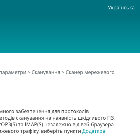
Українська
 параметри
>
Сканування
> Сканер мережевого
амного забезпечення для протоколів
етодів сканування на наявність шкідливого ПЗ.
OP3(S) та IMAP(S) незалежно від веб-браузера
жевого трафіку, виберіть пункти
Додаткові