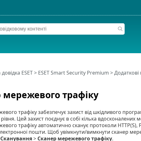
 довідка ESET
>
ESET Smart Security Premium
>
Додаткові
 мережевого трафіку
евого трафіку забезпечує захист від шкідливого прогр
рівня. Цей захист поєднує в собі кілька вдосконалених м
евого трафіку автоматично сканує протоколи HTTP(S), P
електронної пошти. Щоб увімкнути/вимкнути сканер мере
>
Сканування
>
Сканер мережевого трафіку
.