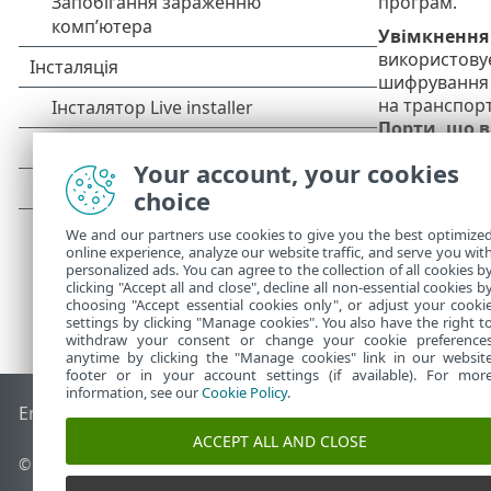
програм.
Увімкнення 
використовує
шифрування за
на транспорт
Порти, що 
до попереднь
Your account, your cookies
choice
We and our partners use cookies to give you the best optimize
online experience, analyze our website traffic, and serve you wit
personalized ads. You can agree to the collection of all cookies b
clicking "Accept all and close", decline all non-essential cookies b
choosing "Accept essential cookies only", or adjust your cooki
settings by clicking "Manage cookies". You also have the right t
withdraw your consent or change your cookie preference
anytime by clicking the "Manage cookies" link in our websit
footer or in your account settings (if available). For mor
information, see our
Cookie Policy
.
End of Life
База знань ESET
Форум ESET
ESET Status Porta
ACCEPT ALL AND CLOSE
© 1992 - 2025 ESET, spol. s r.o. - Усі права захищено.