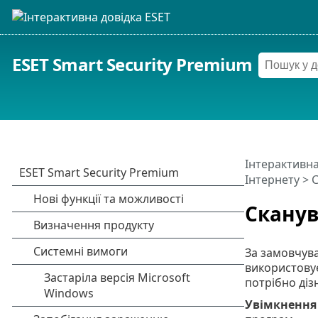
ESET Smart Security Premium
Інтерактивна
Інтернету
> С
Сканув
За замовчува
використовує
потрібно діз
Увімкнення 