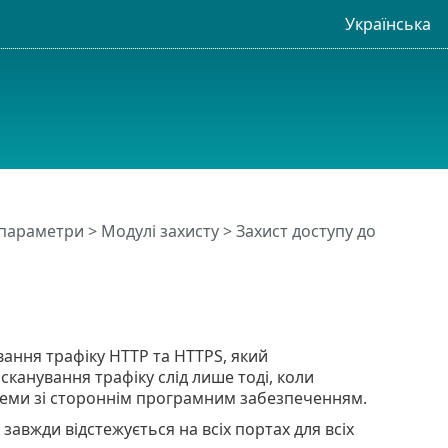
Українська
 параметри
>
Модулі захисту
>
Захист доступу до
ання трафіку HTTP та HTTPS, який
анування трафіку слід лише тоді, коли
блеми зі стороннім програмним забезпеченням.
завжди відстежується на всіх портах для всіх