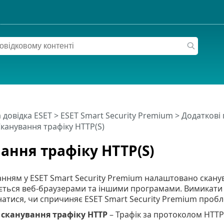
 довідка ESET
>
ESET Smart Security Premium
>
Додаткові
канування трафіку HTTP(S)
ання трафіку HTTP(S)
нням у ESET Smart Security Premium налаштовано сканув
ться веб-браузерами та іншими програмами. Вимикати ск
натися, чи спричиняє ESET Smart Security Premium про
сканування трафіку HTTP
– Трафік за протоколом HTTP 