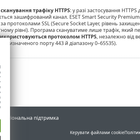
сканування трафіку HTTPS
: у разі застосування HTTPS
ться зашифрований канал. ESET Smart Security Premium 
 протоколами SSL (Secure Socket Layer, рівень захищених 
ному рівні). Програма скануватиме лише трафік, який п
використовуються протоколом HTTPS
, незалежно від 
о визначеного порту 443 й діапазону 0–65535).
d
h
y
y
e
o
s
e
e
l
Регіональна підтримка
Керувати файлами cookie
Політи