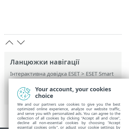
Ланцюжки навігації
Інтерактивна довідка ESET
>
ESET Smart
Security Premium
>
Додаткові
параметри
>
Модулі захисту
>
Захист
Your account, your cookies
доступу до мережі
> Інспектор мережі
choice
We and our partners use cookies to give you the best
optimized online experience, analyze our website traffic,
and serve you with personalized ads. You can agree to the
collection of all cookies by clicking "Accept all and close",
decline all non-essential cookies by choosing "Accept
essential cookies only", or adjust your cookie settings by