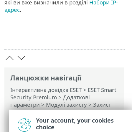
які ви вже визначили в розділі
Набори IP-
адрес
.
Ланцюжки навігації
Інтерактивна довідка ESET
>
ESET Smart
Security Premium
>
Додаткові
параметри
>
Модулі захисту
>
Захист
доступу до мережі
>
Захист мережі від
атак (IDS)
>
Захист від атак повним
Your account, your cookies
перебором
> Правила
choice