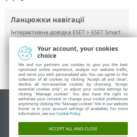
Ланцюжки навігації
Інтерактивна довідка ESET
>
ESET Smart
Security Premium
>
Додаткові
параметри
>
Сповіщення
>
Your account, your cookies
Інтерактивні сповіщення
choice
We and our partners use cookies to give you the best
optimized online experience, analyze our website traffic,
and serve you with personalized ads. You can agree to the
collection of all cookies by clicking "Accept all and close",
decline all non-essential cookies by choosing "Accept
essential cookies only", or adjust your cookie settings by
clicking "Manage cookies". You also have the right to
withdraw your consent or change your cookie preferences
Переглянути повну версію
anytime by clicking the "Manage cookies" link in our website
footer or in your account settings (if available). For more
End of Life
information, see our
Cookie Policy
.
База знань ESET
Форум ESET
ACCEPT ALL AND CLOSE
ESET Status Portal