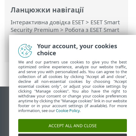
Ланцюжки навігації
Інтерактивна довідка ESET
>
ESET Smart
Security Premium
>
Робота з ESET Smart
Security Premium
>
Інструменти
>
Вибір
зразка для аналізу
> Вибір зразка для
Your account, your cookies
аналізу: помилково розпізнаний файл
choice
We and our partners use cookies to give you the best
optimized online experience, analyze our website traffic,
and serve you with personalized ads. You can agree to the
collection of all cookies by clicking "Accept all and close",
decline all non-essential cookies by choosing "Accept
essential cookies only", or adjust your cookie settings by
clicking "Manage cookies". You also have the right to
withdraw your consent or change your cookie preferences
Переглянути повну версію
anytime by clicking the "Manage cookies" link in our website
footer or in your account settings (if available). For more
End of Life
information, see our
Cookie Policy
.
База знань ESET
Форум ESET
ACCEPT ALL AND CLOSE
ESET Status Portal