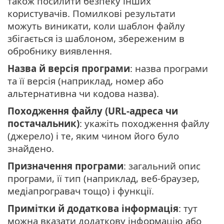
також посилити безпеку інших
користувачів. Помилкові результати
можуть виникати, коли шаблон файлу
збігається із шаблоном, збереженим в
обробнику виявлення.
Назва й версія програми
: назва програми
та її версія (наприклад, номер або
альтернативна чи кодова назва).
Походження файлу (URL-адреса чи
постачальник)
: укажіть походження файлу
(джерело) і те, яким чином його було
знайдено.
Призначення програми
: загальний опис
програми, її тип (наприклад, веб-браузер,
медіапрогравач тощо) і функції.
Примітки й додаткова інформація
: тут
можна вказати додаткову інформацію або