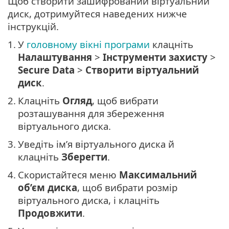
Щоб створити зашифрований віртуальний
диск, дотримуйтеся наведених нижче
інструкцій.
1.
У
головному вікні програми
клацніть
Налаштування
>
Інструменти захисту
>
Secure Data
>
Створити віртуальний
диск
.
2.
Клацніть
Огляд
, щоб вибрати
розташування для збереження
віртуального диска.
3.
Уведіть ім’я віртуального диска й
клацніть
Зберегти
.
4.
Скористайтеся меню
Максимальний
об’єм диска
, щоб вибрати розмір
віртуального диска, і клацніть
Продовжити
.