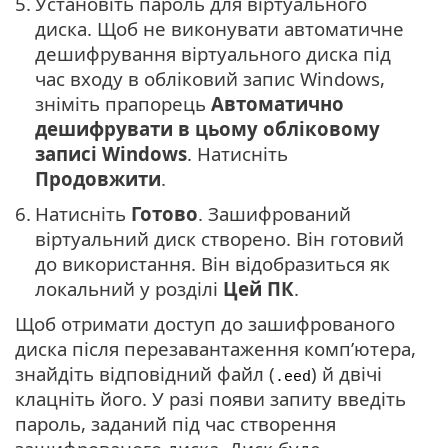
5.
Установіть пароль для віртуального
диска. Щоб не виконувати автоматичне
дешифрування віртуального диска під
час входу в обліковий запис Windows,
зніміть прапорець
Автоматично
дешифрувати в цьому обліковому
записі Windows
. Натисніть
Продовжити
.
6.
Натисніть
Готово
. Зашифрований
віртуальний диск створено. Він готовий
до використання. Він відобразиться як
локальний у розділі
Цей ПК
.
Щоб отримати доступ до зашифрованого
диска після перезавантаження комп’ютера,
знайдіть відповідний файл (
) й двічі
.eed
клацніть його. У разі появи запиту введіть
пароль, заданий під час створення