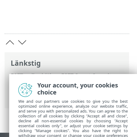
Länkstig
ESET onlinehjälp
>
ESET Smart Security
Premium
>
Arbeta med ESET Smart
Your account, your cookies
Security Premium
>
Installation
>
choice
Nätverksskydd
> Nätverksskyddsloggar
We and our partners use cookies to give you the best
optimized online experience, analyze our website traffic,
and serve you with personalized ads. You can agree to the
collection of all cookies by clicking "Accept all and close",
decline all non-essential cookies by choosing "Accept
essential cookies only", or adjust your cookie settings by
clicking "Manage cookies". You also have the right to
withdraw your consent or change your cookie preferences