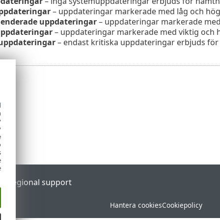
dateringar
– inga systemuppdateringar erbjuds för hämtn
uppdateringar
– uppdateringar markerade med låg och högre
nderade uppdateringar
– uppdateringar markerade med v
uppdateringar
– uppdateringar markerade med viktig och hö
 uppdateringar
– endast kritiska uppdateringar erbjuds fö
d
h
y
y
e
o
s
e
e
al
Regional support
Hantera cookies
Cookiepolicy