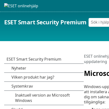
ESET Smart Security Premium
ESET onlinehj
uppdatering
Micros
Windows-uppd
att installer
dig om saknad
tillgängliga: