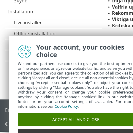
Inga upp
•
Valfria 
•
Rekomme
•
Viktiga 
•
Kritiska
•
Your account, your cookies
choice
We and our partners use cookies to give you the best optimize
online experience, analyze our website traffic, and serve you wit
personalized ads. You can agree to the collection of all cookies b
clicking "Accept all and close", decline all non-essential cookies b
choosing "Accept essential cookies only", or adjust your cooki
settings by clicking "Manage cookies". You also have the right t
withdraw your consent or change your cookie preference
anytime by clicking the "Manage cookies" link in our websit
footer or in your account settings (if available). For mor
information, see our
Cookie Policy
.
End of Life
ESET kunskapsbas
ESET forum
ESET Status Port
ACCEPT ALL AND CLOSE
© 1992 - 2025 ESET, spol. s r.o. – med ensamrätt.