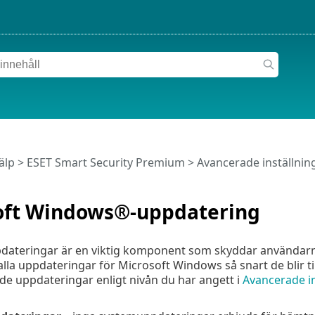
älp
>
ESET Smart Security Premium
>
Avancerade inställnin
oft Windows®-uppdatering
ateringar är en viktig komponent som skyddar användarna 
a alla uppdateringar för Microsoft Windows så snart de blir
e uppdateringar enligt nivån du har angett i
Avancerade in