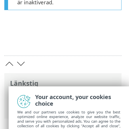
är inaktiverad.
Länkstig
ESET onlinehjälp
>
ESET Smart Security
Your account, your cookies
Premium
>
Avancerade inställningar
>
choice
Användargränssnitt
> Spelläge
We and our partners use cookies to give you the best
optimized online experience, analyze our website traffic,
and serve you with personalized ads. You can agree to the
collection of all cookies by clicking "Accept all and close",