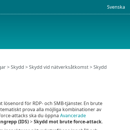
Svenska
gar
>
Skydd
>
Skydd vid nätverksåtkomst
>
Skydd
ut lösenord för RDP- och SMB-tjänster. En brute
ystematiskt prova alla möjliga kombinationer av
-force-attacks ska du öppna
Avancerade
ngrepp (IDS)
>
Skydd mot brute force-attack
.