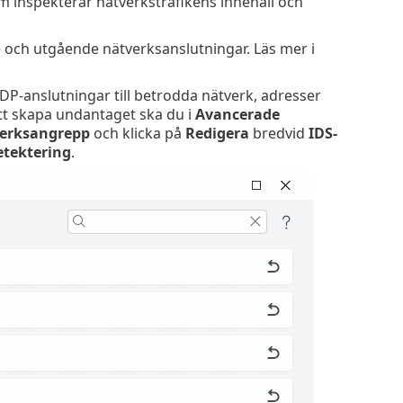
 inspekterar nätverkstrafikens innehåll och
 och utgående nätverksanslutningar. Läs mer i
DP-anslutningar till betrodda nätverk, adresser
tt skapa undantaget ska du i
Avancerade
erksangrepp
och klicka på
Redigera
bredvid
IDS-
etektering
.