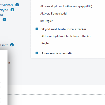
d
h
y
y
e
o
s
e
e