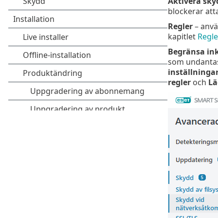
Aktivera sky
blockerar att
Regler
– anvä
kapitlet
Regle
Begränsa in
som undantas 
inställninga
regler
och
Lä