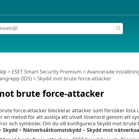
älp
>
ESET Smart Security Premium
>
Avancerade inställnin
angrepp (IDS)
> Skydd mot brute force-attacker
ot brute force-attacker
rute force-attacker blockerar attacker som försöker lista 
är en metod för att avslöja ett utvalt lösenord genom att s
ffror och symboler. Om du vill konfigurera Skydd mot brute
>
Skydd
>
Nätverksåtkomstskydd
>
Skydd mot nätverksa