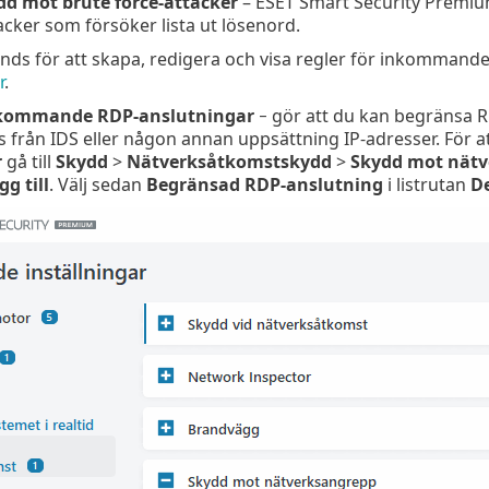
dd mot brute force-attacker
– ESET Smart Security Premium
acker som försöker lista ut lösenord.
nds för att skapa, redigera och visa regler för inkommande
r
.
kommande RDP-anslutningar
− gör att du kan begränsa R
från IDS eller någon annan uppsättning IP-adresser. För a
r
gå till
Skydd
>
Nätverksåtkomstskydd
>
Skydd mot nätv
gg till
. Välj sedan
Begränsad RDP-anslutning
i listrutan
D