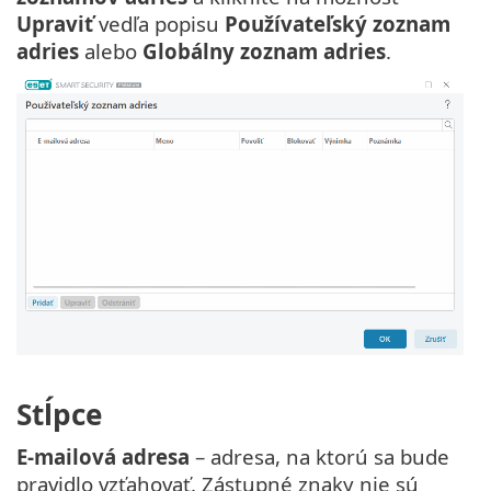
Upraviť
vedľa popisu
Používateľský zoznam
adries
alebo
Globálny zoznam adries
.
Stĺpce
E-mailová adresa
– adresa, na ktorú sa bude
pravidlo vzťahovať. Zástupné znaky nie sú