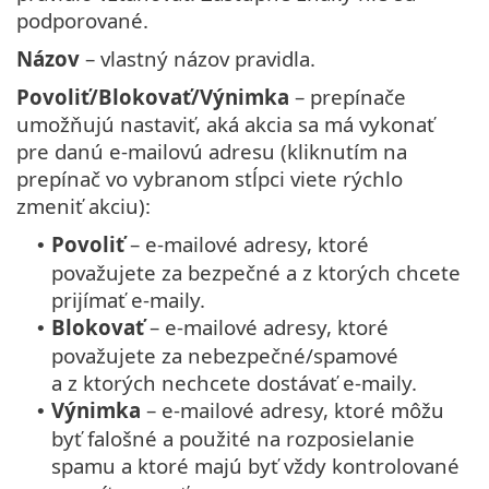
podporované.
Názov
– vlastný názov pravidla.
Povoliť/Blokovať/Výnimka
– prepínače
umožňujú nastaviť, aká akcia sa má vykonať
pre danú e‑mailovú adresu (kliknutím na
prepínač vo vybranom stĺpci viete rýchlo
zmeniť akciu):
Povoliť
– e‑mailové adresy, ktoré
•
považujete za bezpečné a z ktorých chcete
prijímať e‑maily.
Blokovať
– e‑mailové adresy, ktoré
•
považujete za nebezpečné/spamové
a z ktorých nechcete dostávať e‑maily.
Výnimka
– e‑mailové adresy, ktoré môžu
•
byť falošné a použité na rozposielanie
spamu a ktoré majú byť vždy kontrolované