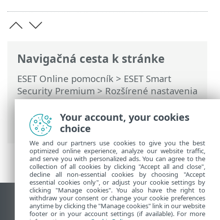
Navigačná cesta k stránke
ESET Online pomocník
>
ESET Smart
Security Premium
>
Rozšírené nastavenia
>
Ochrana
>
Ochrana e‑mailových
klientov
>
Správa zoznamov adries
>
Your account, your cookies
Zoznamy adries
choice
We and our partners use cookies to give you the best
optimized online experience, analyze our website traffic,
and serve you with personalized ads. You can agree to the
collection of all cookies by clicking "Accept all and close",
decline all non-essential cookies by choosing "Accept
essential cookies only", or adjust your cookie settings by
clicking "Manage cookies". You also have the right to
withdraw your consent or change your cookie preferences
Zobraziť stránku ako na počítači
anytime by clicking the "Manage cookies" link in our website
footer or in your account settings (if available). For more
End of Life