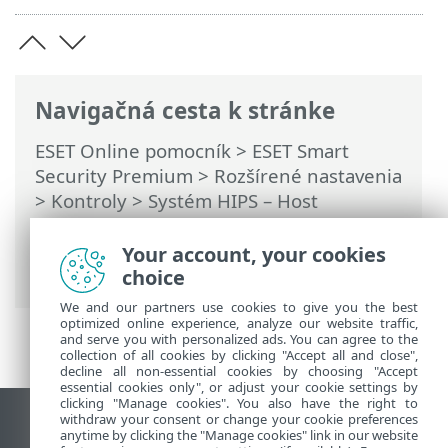
Navigačná cesta k stránke
ESET Online pomocník
>
ESET Smart
Security Premium
>
Rozšírené nastavenia
>
Kontroly
>
Systém HIPS – Host
Intrusion Prevention System
>
Rozšírené
nastavenia HIPS
> Ovládače s povolením
Your account, your cookies
vždy sa načítať
choice
We and our partners use cookies to give you the best
optimized online experience, analyze our website traffic,
and serve you with personalized ads. You can agree to the
collection of all cookies by clicking "Accept all and close",
decline all non-essential cookies by choosing "Accept
essential cookies only", or adjust your cookie settings by
clicking "Manage cookies". You also have the right to
withdraw your consent or change your cookie preferences
Zobraziť stránku ako na počítači
anytime by clicking the "Manage cookies" link in our website