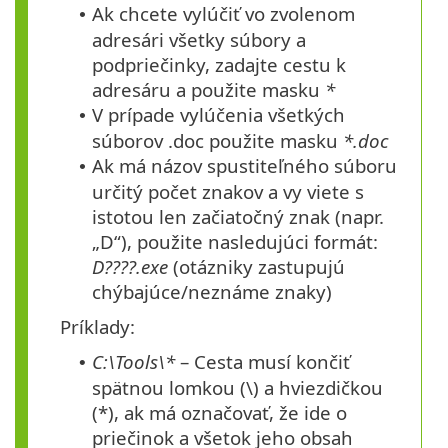
Ak chcete vylúčiť vo zvolenom
•
adresári všetky súbory a
podpriečinky, zadajte cestu k
adresáru a použite masku
*
V prípade vylúčenia všetkých
•
súborov .doc použite masku
*.doc
Ak má názov spustiteľného súboru
•
určitý počet znakov a vy viete s
istotou len začiatočný znak (napr.
„D“), použite nasledujúci formát:
D????.exe
(otázniky zastupujú
chýbajúce/neznáme znaky)
Príklady:
C:\Tools\*
– Cesta musí končiť
•
spätnou lomkou (\) a hviezdičkou
(*), ak má označovať, že ide o
priečinok a všetok jeho obsah