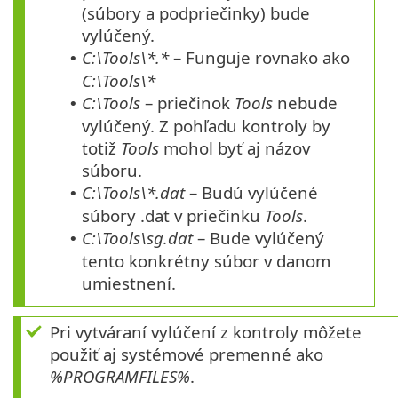
(súbory a podpriečinky) bude
vylúčený.
C:\Tools\*.*
– Funguje rovnako ako
•
C:\Tools\*
C:\Tools
– priečinok
Tools
nebude
•
vylúčený. Z pohľadu kontroly by
totiž
Tools
mohol byť aj názov
súboru.
C:\Tools\*.dat
– Budú vylúčené
•
súbory .dat v priečinku
Tools
.
C:\Tools\sg.dat
– Bude vylúčený
•
tento konkrétny súbor v danom
umiestnení.
Pri vytváraní vylúčení z kontroly môžete
použiť aj systémové premenné ako
%PROGRAMFILES%
.