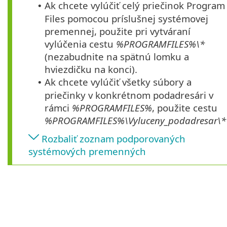
Ak chcete vylúčiť celý priečinok Program
•
Files pomocou príslušnej systémovej
premennej, použite pri vytváraní
vylúčenia cestu
%PROGRAMFILES%\*
(nezabudnite na spätnú lomku a
hviezdičku na konci).
Ak chcete vylúčiť všetky súbory a
•
priečinky v konkrétnom podadresári v
rámci
%PROGRAMFILES%
, použite cestu
%PROGRAMFILES%\Vyluceny_podadresar\*
Rozbaliť zoznam podporovaných
systémových premenných