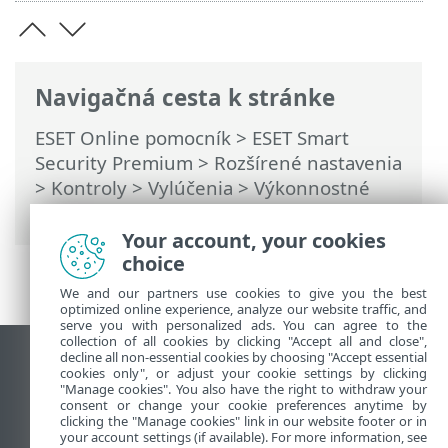
Navigačná cesta k stránke
ESET Online pomocník
>
ESET Smart
Security Premium
>
Rozšírené nastavenia
>
Kontroly
>
Vylúčenia
>
Výkonnostné
vylúčenia
> Formát vylúčenia cesty
Your account, your cookies
choice
We and our partners use cookies to give you the best
optimized online experience, analyze our website traffic, and
serve you with personalized ads. You can agree to the
collection of all cookies by clicking "Accept all and close",
decline all non-essential cookies by choosing "Accept essential
Zobraziť stránku ako na počítači
cookies only", or adjust your cookie settings by clicking
End of Life
"Manage cookies". You also have the right to withdraw your
consent or change your cookie preferences anytime by
Databáza znalostí ESET
clicking the "Manage cookies" link in our website footer or in
your account settings (if available). For more information, see
ESET Fórum