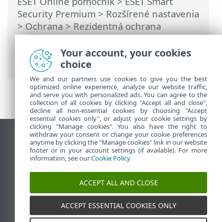
ESET Online pomocník
>
ESET Smart
Security Premium
>
Rozšírené nastavenia
>
Ochrana
>
Rezidentná ochrana
súborového systému
>
Vylúčenia
procesov
> Pridanie alebo úprava
Your account, your cookies
vylúčení procesov
choice
We and our partners use cookies to give you the best
optimized online experience, analyze our website traffic,
and serve you with personalized ads. You can agree to the
collection of all cookies by clicking "Accept all and close",
decline all non-essential cookies by choosing "Accept
essential cookies only", or adjust your cookie settings by
clicking "Manage cookies". You also have the right to
withdraw your consent or change your cookie preferences
Zobraziť stránku ako na počítači
anytime by clicking the "Manage cookies" link in our website
footer or in your account settings (if available). For more
End of Life
information, see our
Cookie Policy
.
Databáza znalostí ESET
ESET Fórum
ACCEPT ALL AND CLOSE
ESET Status Portal
Technická podpora
ACCEPT ESSENTIAL COOKIES ONLY