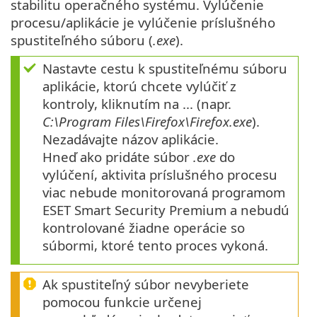
stabilitu operačného systému. Vylúčenie
procesu/aplikácie je vylúčenie príslušného
spustiteľného súboru (
.exe
).
Nastavte cestu k spustiteľnému súboru
aplikácie, ktorú chcete vylúčiť z
kontroly, kliknutím na ... (napr.
C:\Program Files\Firefox\Firefox.exe
).
Nezadávajte názov aplikácie.
Hneď ako pridáte súbor
.exe
do
vylúčení, aktivita príslušného procesu
viac nebude monitorovaná programom
ESET Smart Security Premium a nebudú
kontrolované žiadne operácie so
súbormi, ktoré tento proces vykoná.
Ak spustiteľný súbor nevyberiete
pomocou funkcie určenej