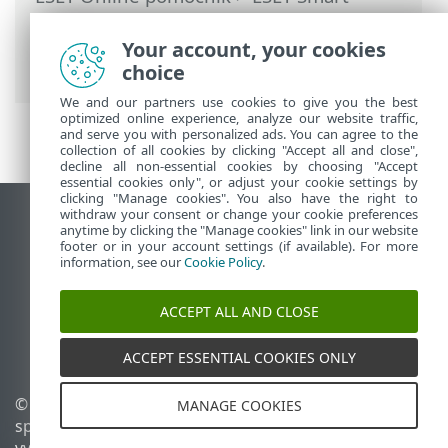
Security Premium
>
Rozšírené nastavenia
>
Ochrana
>
Správa zariadení
> Kontrola
Your account, your cookies
mikrofónu
choice
We and our partners use cookies to give you the best
optimized online experience, analyze our website traffic,
and serve you with personalized ads. You can agree to the
collection of all cookies by clicking "Accept all and close",
decline all non-essential cookies by choosing "Accept
essential cookies only", or adjust your cookie settings by
clicking "Manage cookies". You also have the right to
withdraw your consent or change your cookie preferences
Zobraziť stránku ako na počítači
anytime by clicking the "Manage cookies" link in our website
footer or in your account settings (if available). For more
End of Life
information, see our
Cookie Policy
.
Databáza znalostí ESET
ESET Fórum
ACCEPT ALL AND CLOSE
ESET Status Portal
Technická podpora
ACCEPT ESSENTIAL COOKIES ONLY
© 1992 - 2025 ESET,
Spravovať súbory cookie
MANAGE COOKIES
spol. s r. o. Všetky práva
Zásady používania súborov