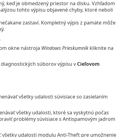
ný, keď je obmedzený priestor na disku. Vzhľadom
lýzou tohto výpisu objavené chyby, ktoré neboli
 nečakane zastaví. Kompletný výpis z pamäte môže
ý.
.
vom okne nástroja
Windows Prieskumník
kliknite na
 diagnostických súborov výpisu v
Cieľovom
návať všetky udalosti súvisiace so zasielaním
ávať všetky udalosti, ktoré sa vyskytnú počas
praviť problémy súvisiace s Antispamovým jadrom
všetky udalosti modulu Anti-Theft pre umožnenie