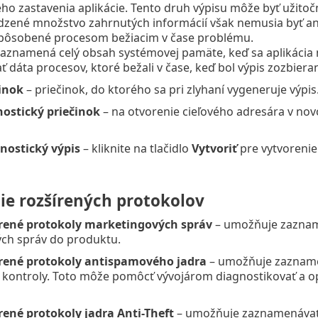
o zastavenia aplikácie. Tento druh výpisu môže byť užitoč
zené množstvo zahrnutých informácií však nemusia byť ana
pôsobené procesom bežiacim v čase problému.
aznamená celý obsah systémovej pamäte, keď sa aplikácia
 dáta procesov, ktoré bežali v čase, keď bol výpis zozbieran
činok
– priečinok, do ktorého sa pri zlyhaní vygeneruje výpis
nostický priečinok
– na otvorenie cieľového adresára v no
gnostický výpis
– kliknite na tlačidlo
Vytvoriť
pre vytvorenie
ie rozšírených protokolov
rené protokoly marketingových správ
– umožňuje zazname
ch správ do produktu.
rené protokoly antispamového jadra
– umožňuje zaznamen
 kontroly. Toto môže pomôcť vývojárom diagnostikovať a o
rené protokoly jadra Anti-Theft
– umožňuje zaznamenávať 