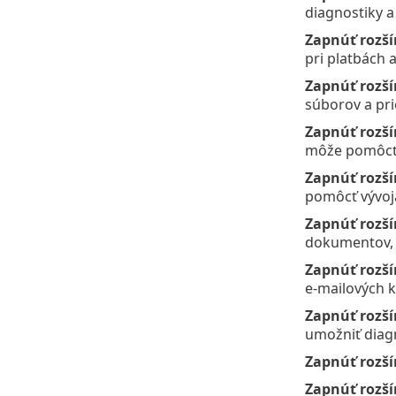
diagnostiky a
Zapnúť rozší
pri platbách a
Zapnúť rozší
súborov a pri
Zapnúť rozší
môže pomôcť v
Zapnúť rozší
pomôcť vývojá
Zapnúť rozš
dokumentov, 
Zapnúť rozší
e‑mailových k
Zapnúť rozší
umožniť diagn
Zapnúť rozší
Zapnúť rozší