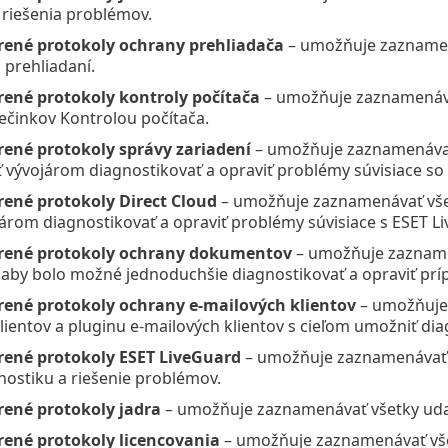
 riešenia problémov.
rené protokoly ochrany prehliadača
– umožňuje zaznamen
 prehliadaní.
rené protokoly kontroly počítača
– umožňuje zaznamenávať
ečinkov Kontrolou počítača.
rené protokoly správy zariadení
– umožňuje zaznamenávať 
ývojárom diagnostikovať a opraviť problémy súvisiace so 
rené protokoly Direct Cloud
– umožňuje zaznamenávať všet
rom diagnostikovať a opraviť problémy súvisiace s ESET Li
írené protokoly ochrany dokumentov
– umožňuje zazname
aby bolo možné jednoduchšie diagnostikovať a opraviť prí
rené protokoly ochrany e‑mailových klientov
– umožňuje 
lientov a pluginu e‑mailových klientov s cieľom umožniť dia
rené protokoly ESET LiveGuard
– umožňuje zaznamenávať v
ostiku a riešenie problémov.
rené protokoly jadra
– umožňuje zaznamenávať všetky udalo
rené protokoly licencovania
– umožňuje zaznamenávať vše