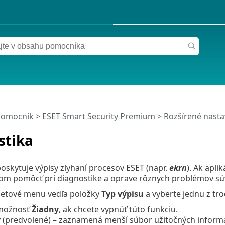
pomocník
>
ESET Smart Security Premium
>
Rozšírené nasta
stika
oskytuje výpisy zlyhaní procesov ESET (napr.
ekrn
). Ak apli
om pomôcť pri diagnostike a oprave rôznych problémov súv
oletové menu vedľa položky
Typ výpisu
a vyberte jednu z tr
 možnosť
Žiadny
, ak chcete vypnúť túto funkciu.
ý
(predvolené) – zaznamená menší súbor užitočných informác