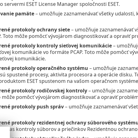
o servermi ESET License Manager spoločnosti ESET.
ovanie pamäte
– umožňuje zaznamenávať všetky udalosti, 
rené protokoly ochrany siete
– umožňuje zaznamenávať vše
 Toto môže pomôcť vývojárom diagnostikovať a opraviť pro
rené protokoly kontroly sieťovej komunikácie
– umožňuje
eťovej komunikácie vo formáte PCAP. Toto môže pomôcť vývo
ieťovej komunikácie.
írené protokoly operačného systému
– umožňuje zazname
sú spustené procesy, aktivita procesora a operácie disku.
 produktom ESET spustenom na vašom operačnom systéme
rené protokoly rodičovskej kontroly
– umožňuje zaznamen
o môže pomôcť vývojárom diagnostikovať a opraviť problém
rené protokoly push správ
– umožňuje zaznamenávať všetky
rené protokoly rezidentnej ochrany súborového systém
 počas kontroly súborov a priečinkov Rezidentnou ochran