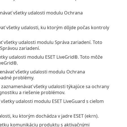
ávať všetky udalosti modulu Ochrana
 všetky udalosti, ku ktorým dôjde počas kontroly
všetky udalosti modulu Správa zariadení. Toto
Správou zariadení.
ky udalosti modulu ESET LiveGrid®. Toto môže
veGrid®.
návať všetky udalosti modulu Ochrana
padné problémy.
zaznamenávať všetky udalosti týkajúce sa ochrany
gnostiku a riešenie problémov.
šetky udalosti modulu ESET LiveGuard s cieľom
sti, ku ktorým dochádza v jadre ESET (ekrn).
tku komunikáciu produktu s aktivačnými