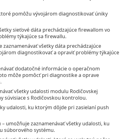
ktoré pomôžu vývojárom diagnostikovať úniky
tky sieťové dáta prechádzajúce firewallom vo
blémy týkajúce sa firewallu.
 zaznamenávať všetky dáta prechádzajúce
járom diagnostikovať a opraviť problémy týkajúce
návať dodatočné informácie o operačnom
 Toto môže pomôcť pri diagnostike a oprave
.
ávať všetky udalosti modulu Rodičovskej
y súvisiace s Rodičovskou kontrolou.
 udalosti, ku ktorým dôjde pri zasielaní push
u
– umožňuje zaznamenávať všetky udalosti, ku
ou súborového systému.