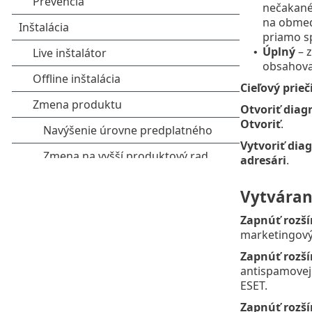
nečakanéh
na obmed
priamo s
Úplný
– z
•
obsahovať
Cieľový prie
Otvoriť diag
Otvoriť
.
Vytvoriť dia
adresári
.
Vytváran
Zapnúť rozší
marketingový
Zapnúť rozší
antispamovej
ESET.
Zapnúť rozší