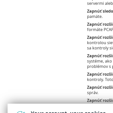
servermi aleb
Zapnúť sled
pamäte.
Zapnúť rozší
formáte PCAP.
Zapnúť rozší
kontrolou si
sa kontroly s
Zapnúť rozš
systéme, ako 
problémov s
Zapnúť rozší
kontroly. Tot
Zapnúť rozší
správ.
Zapnúť rozší
ktorým dôjde