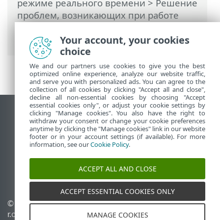
режиме реального времени
> Решение
проблем, возникающих при работе
защиты файловой системы в режиме
реального времени
Your account, your cookies
choice
We and our partners use cookies to give you the best
optimized online experience, analyze our website traffic,
and serve you with personalized ads. You can agree to the
collection of all cookies by clicking "Accept all and close",
decline all non-essential cookies by choosing "Accept
essential cookies only", or adjust your cookie settings by
clicking "Manage cookies". You also have the right to
Использовать сайт для ПК
withdraw your consent or change your cookie preferences
End of Life
anytime by clicking the "Manage cookies" link in our website
footer or in your account settings (if available). For more
База знаний ESET
information, see our
Cookie Policy
.
Форум ESET
ESET Status Portal
ACCEPT ALL AND CLOSE
Региональная поддержка
ACCEPT ESSENTIAL COOKIES ONLY
© 1992 - 2025 ESET, spol. s
Управлять файлами
r.o. - Все права защищены.
cookie
MANAGE COOKIES