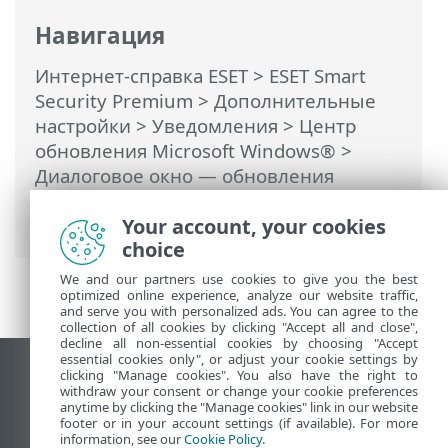
Навигация
Интернет-справка ESET
>
ESET Smart
Security Premium
>
Дополнительные
настройки
>
Уведомления
>
Центр
обновления Microsoft Windows®
>
Диалоговое окно — обновления
системы
> Информация об
обновлениях
Your account, your cookies
choice
We and our partners use cookies to give you the best
optimized online experience, analyze our website traffic,
and serve you with personalized ads. You can agree to the
collection of all cookies by clicking "Accept all and close",
decline all non-essential cookies by choosing "Accept
essential cookies only", or adjust your cookie settings by
clicking "Manage cookies". You also have the right to
Использовать сайт для ПК
withdraw your consent or change your cookie preferences
End of Life
anytime by clicking the "Manage cookies" link in our website
footer or in your account settings (if available). For more
База знаний ESET
information, see our
Cookie Policy
.