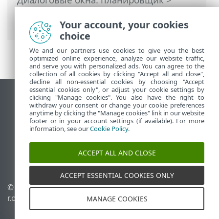
Время выполнения задачи: при
определенных условиях
Your account, your cookies
choice
We and our partners use cookies to give you the best
optimized online experience, analyze our website traffic,
and serve you with personalized ads. You can agree to the
collection of all cookies by clicking "Accept all and close",
decline all non-essential cookies by choosing "Accept
essential cookies only", or adjust your cookie settings by
clicking "Manage cookies". You also have the right to
Использовать сайт для ПК
withdraw your consent or change your cookie preferences
End of Life
anytime by clicking the "Manage cookies" link in our website
footer or in your account settings (if available). For more
База знаний ESET
information, see our
Cookie Policy
.
Форум ESET
ESET Status Portal
ACCEPT ALL AND CLOSE
Региональная поддержка
ACCEPT ESSENTIAL COOKIES ONLY
© 1992 - 2025 ESET, spol. s
Управлять файлами
r.o. - Все права защищены.
cookie
MANAGE COOKIES
Политика в отношении