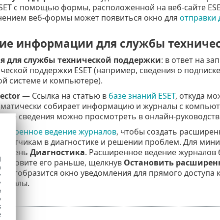
SET с помощью формы, расположенной на веб-сайте ESET
нением веб-формы может появиться окно для
отправки 
ие информации для службы техниче
 для службы технической поддержки
: в ответ на з
ческой поддержки ESET (например, сведения о подписке,
й системе и компьютере).
lector
— Ссылка на статью в
базе знаний ESET
, откуда мо
оматически собирает информацию и журналы с компьют
ные сведения можно просмотреть в онлайн-руководств
сширенное ведение журналов
, чтобы создать расширен
аботчикам в диагностике и решении проблем. Для мин
уровень
Диагностика
. Расширенное ведение журналов 
d
остановите его раньше, щелкнув
Остановить расширен
h
ы, отобразится окно уведомления для прямого доступа к
y
урналы.
y
e
o
s
e