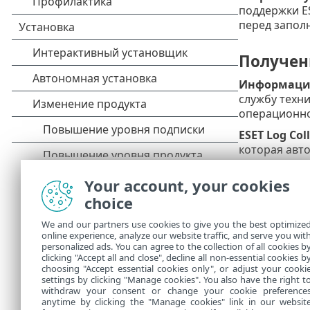
поддержки E
перед запол
Получен
Информация
службу техни
операционно
ESET Log Col
которая авт
Дополнитель
Your account, your cookies
Включите
ра
choice
помочь разр
установлен 
We and our partners use cookies to give you the best optimize
если вы не 
online experience, analyze our website traffic, and serve you wit
будут создан
personalized ads. You can agree to the collection of all cookies b
созданные ж
clicking "Accept all and close", decline all non-essential cookies b
choosing "Accept essential cookies only", or adjust your cooki
settings by clicking "Manage cookies". You also have the right t
withdraw your consent or change your cookie preference
anytime by clicking the "Manage cookies" link in our websit