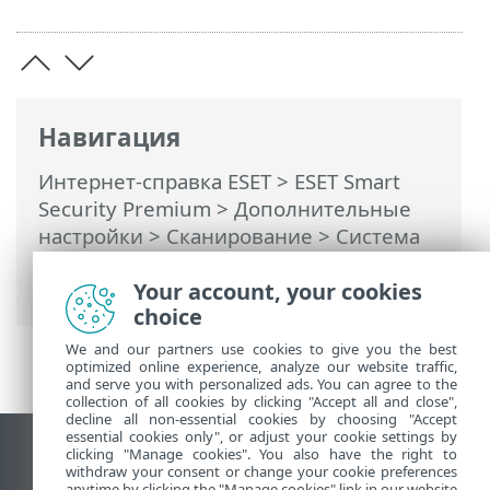
Навигация
Интернет-справка ESET
>
ESET Smart
Security Premium
>
Дополнительные
настройки
>
Сканирование
>
Система
HIPS
>
Интерактивное окно HIPS
>
Режим обучения завершен
Your account, your cookies
choice
We and our partners use cookies to give you the best
optimized online experience, analyze our website traffic,
and serve you with personalized ads. You can agree to the
collection of all cookies by clicking "Accept all and close",
decline all non-essential cookies by choosing "Accept
essential cookies only", or adjust your cookie settings by
clicking "Manage cookies". You also have the right to
Использовать сайт для ПК
withdraw your consent or change your cookie preferences
End of Life
anytime by clicking the "Manage cookies" link in our website