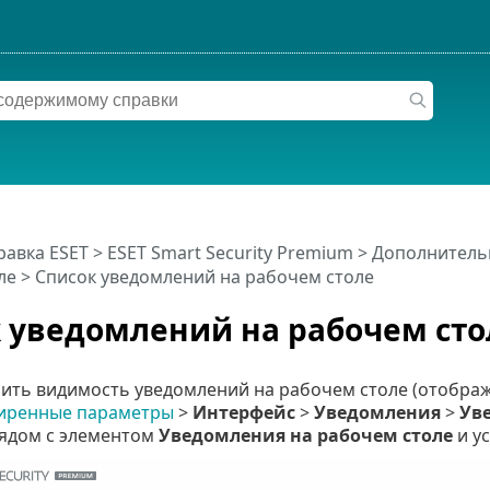
равка ESET
>
ESET Smart Security Premium
>
Дополнитель
ле
> Список уведомлений на рабочем столе
 уведомлений на рабочем сто
ить видимость уведомлений на рабочем столе (отобража
иренные параметры
>
Интерфейс
>
Уведомления
>
Ув
ядом с элементом
Уведомления на рабочем столе
и у