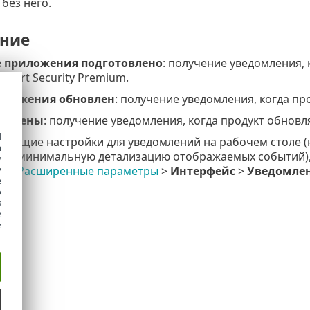
без него.
ние
 приложения подготовлено
: получение уведомления,
Smart Security Premium.
аружения обновлен
: получение уведомления, когда п
новлены
: получение уведомления, когда продукт обнов
d
ь общие настройки для уведомлений на рабочем столе 
h
ли минимальную детализацию отображаемых событий),
y
еле
Расширенные параметры
>
Интерфейс
>
Уведомле
y
e
o
s
e
e