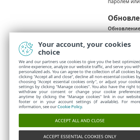
паролем или 
Обновле
Обновление
версии ESET 
Your account, your cookies
Модуль обн
choice
Модули об
We and our partners use cookies to give you the best optimize
Чтобы задат
online experience, analyze our website traffic, and serve you wit
сообщения и
personalized ads. You can agree to the collection of all cookies b
столе
в разд
clicking "Accept all and close", decline all non-essential cookies b
choosing "Accept essential cookies only", or adjust your cooki
settings by clicking "Manage cookies". You also have the right t
withdraw your consent or change your cookie preference
anytime by clicking the "Manage cookies" link in our websit
footer or in your account settings (if available). For mor
information, see our
Cookie Policy
.
ACCEPT ALL AND CLOSE
ACCEPT ESSENTIAL COOKIES ONLY