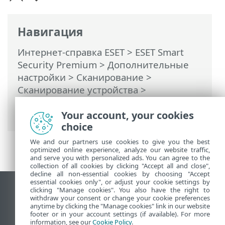
Навигация
Интернет-справка ESET
>
ESET Smart
Security Premium
>
Дополнительные
настройки
>
Сканирование
>
Сканирование устройства
>
Сканирование в состоянии простоя
>
Сканирование в состоянии простоя
Your account, your cookies
choice
We and our partners use cookies to give you the best
optimized online experience, analyze our website traffic,
and serve you with personalized ads. You can agree to the
collection of all cookies by clicking "Accept all and close",
decline all non-essential cookies by choosing "Accept
essential cookies only", or adjust your cookie settings by
clicking "Manage cookies". You also have the right to
Использовать сайт для ПК
withdraw your consent or change your cookie preferences
End of Life
anytime by clicking the "Manage cookies" link in our website
footer or in your account settings (if available). For more
База знаний ESET
information, see our
Cookie Policy
.