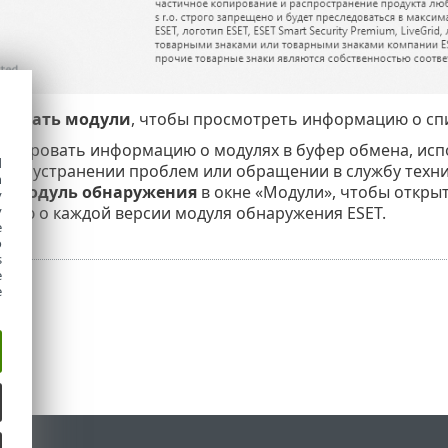
оказать модули
, чтобы просмотреть информацию о сп
копировать информацию о модулях в буфер обмена, исп
d
при устранении проблем или обращении в службу техн
h
те
Модуль обнаружения
в окне «Модули», чтобы открыт
y
цию о каждой версии модуля обнаружения ESET.
y
e
o
s
e
e