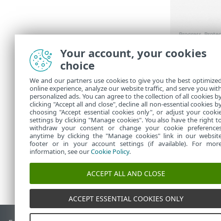
Your account, your cookies
Щелкните
П
choice
Чтобы с
•
We and our partners use cookies to give you the best optimize
полезно 
online experience, analyze our website traffic, and serve you wit
Щелкни
•
personalized ads. You can agree to the collection of all cookies b
информа
clicking "Accept all and close", decline all non-essential cookies b
choosing "Accept essential cookies only", or adjust your cooki
settings by clicking "Manage cookies". You also have the right t
withdraw your consent or change your cookie preference
anytime by clicking the "Manage cookies" link in our websit
footer or in your account settings (if available). For mor
information, see our
Cookie Policy
.
ACCEPT ALL AND CLOSE
ACCEPT ESSENTIAL COOKIES ONLY