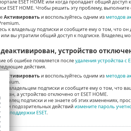
портале ESET HOME или когда пропадает общий доступ к
иси ESET HOME. Чтобы решить эту проблему, выполните
те
Активировать
и воспользуйтесь одним из
методов а
 Premium.
сь к владельцу подписки и сообщите ему о том, что он 
или вы утратили общий доступ к подписке. Владелец м
 деактивирован, устройство отключе
ие об ошибке появляется после
удаления устройства с
ледующие действия.
те
Активировать
и воспользуйтесь одним из
методов а
 Premium.
ь с владельцем подписки и сообщите ему о том, что ваш
рован, а устройство отключено от ESET HOME.
d
владелец подписки и не знаете об этих изменениях, пр
h
ении подозрительных действий
измените пароль учетн
y
y
кой поддержки ESET
.
e
o
s
e