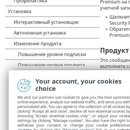
Premium на 
учетной зап
Щелкни
•
Security
Обратите
•
Premium 
Продукт
Это сообщен
выполните с
Щелкни
•
Your account, your cookies
Security
choice
Свяжитес
•
деактиви
We and our partners use cookies to give you the best optimize
Если вы 
•
online experience, analyze our website traffic, and serve you wit
обнаруж
personalized ads. You can agree to the collection of all cookies b
clicking "Accept all and close", decline all non-essential cookies b
техничес
choosing "Accept essential cookies only", or adjust your cooki
settings by clicking "Manage cookies". You also have the right t
withdraw your consent or change your cookie preference
anytime by clicking the "Manage cookies" link in our websit