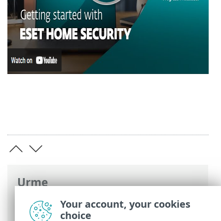
Urme
Ajutor online ESET
>
ESET Smart Security
Your account, your cookies
Premium
>
Instalare
choice