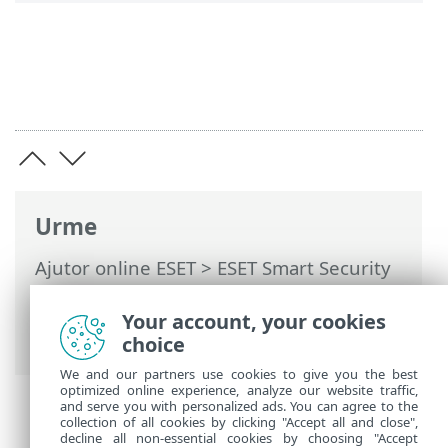
Urme
Ajutor online ESET
>
ESET Smart Security
Premium
>
Lucrul cu ESET Smart Security
Premium
>
Setare
>
Protecţie reţea
>
Your account, your cookies
Lista neagră temporară cu adrese IP
choice
We and our partners use cookies to give you the best
optimized online experience, analyze our website traffic,
and serve you with personalized ads. You can agree to the
collection of all cookies by clicking "Accept all and close",
decline all non-essential cookies by choosing "Accept