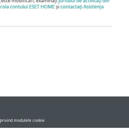
ceste modificări, examinați
Jurnalul de activități din
arola contului ESET HOME
și
contactați Asistența
 privind modulele cookie