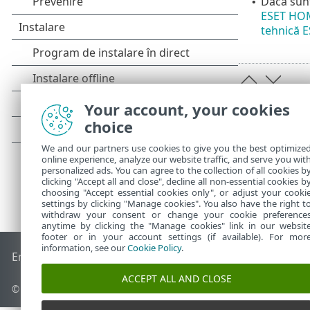
Dacă sunt
•
ESET HO
tehnică E
Your account, your cookies
choice
We and our partners use cookies to give you the best optimize
online experience, analyze our website traffic, and serve you wit
personalized ads. You can agree to the collection of all cookies b
clicking "Accept all and close", decline all non-essential cookies b
choosing "Accept essential cookies only", or adjust your cooki
settings by clicking "Manage cookies". You also have the right t
withdraw your consent or change your cookie preference
anytime by clicking the "Manage cookies" link in our websit
footer or in your account settings (if available). For mor
information, see our
Cookie Policy
.
End of Life
Baza de cunoștințe ESET
Forum ESET
ESET Statu
ACCEPT ALL AND CLOSE
© 1992 - 2025 ESET, spol. s r.o. - Toate drepturile rezervate.