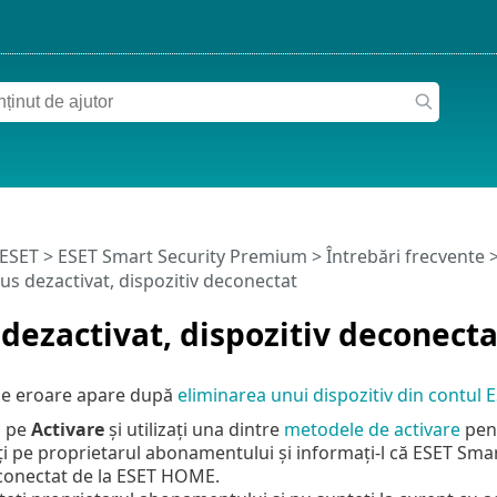
 ESET
>
ESET Smart Security Premium
>
Întrebări frecvente
s dezactivat, dispozitiv deconectat
dezactivat, dispozitiv deconecta
de eroare apare după
eliminarea unui dispozitiv din contu
c pe
Activare
și utilizați una dintre
metodele de activare
pent
i pe proprietarul abonamentului și informați-l că ESET Smart
conectat de la ESET HOME.