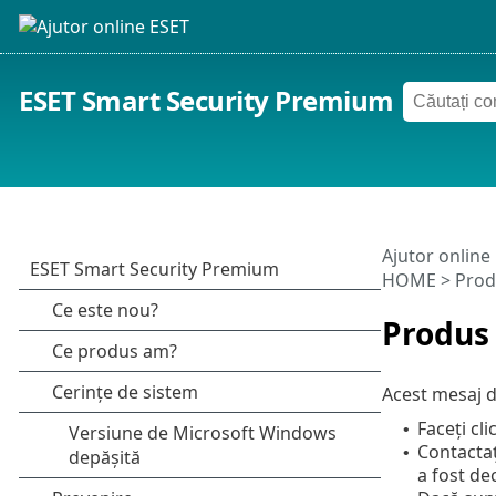
ESET Smart Security Premium
Ajutor online
HOME
> Produ
Produs 
Acest mesaj 
Faceți cli
•
Contactaț
•
a fost de