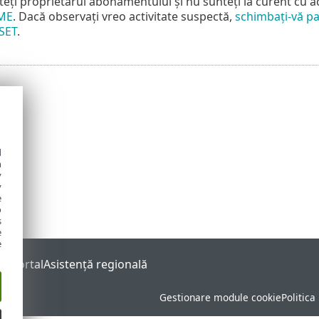
eți proprietarul abonamentului și nu sunteți la curent cu a
ME
. Dacă observați vreo activitate suspectă,
schimbați-vă p
SET
.
d
h
y
y
e
o
s
e
e
s Portal
Asistenţă regională
Gestionare module cookie
Politica