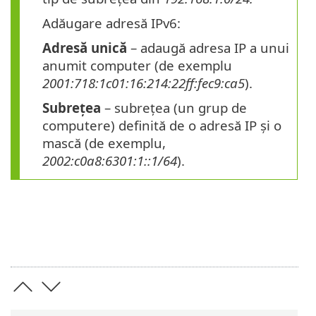
Adăugare adresă IPv6:
Adresă unică
– adaugă adresa IP a unui
anumit computer (de exemplu
2001:718:1c01:16:214:22ff:fec9:ca5
).
Subrețea
– subrețea (un grup de
computere) definită de o adresă IP și o
mască (de exemplu,
2002:c0a8:6301:1::1/64
).