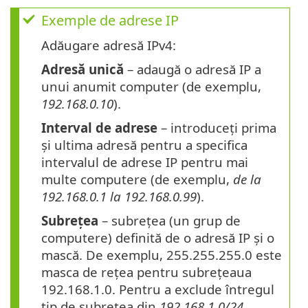
Exemple de adrese IP
Adăugare adresă IPv4:
Adresă unică
– adaugă o adresă IP a
unui anumit computer (de exemplu,
192.168.0.10
).
Interval de adrese
– introduceți prima
și ultima adresă pentru a specifica
intervalul de adrese IP pentru mai
multe computere (de exemplu,
de la
192.168.0.1 la 192.168.0.99
).
Subrețea
– subrețea (un grup de
computere) definită de o adresă IP și o
mască. De exemplu, 255.255.255.0 este
masca de rețea pentru subrețeaua
192.168.1.0. Pentru a exclude întregul
tip de subrețea din
192.168.1.0/24.