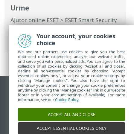
Urme
Ajutor online ESET
>
ESET Smart Security
Premium
>
Setări avansate
>
Protecții
>
Protecţie client de e-mail
>
Protecție
Your account, your cookies
transport e-mail
> IP-uri excluse
choice
We and our partners use cookies to give you the best
optimized online experience, analyze our website traffic,
and serve you with personalized ads. You can agree to the
collection of all cookies by clicking "Accept all and close",
decline all non-essential cookies by choosing "Accept
essential cookies only", or adjust your cookie settings by
clicking "Manage cookies". You also have the right to
withdraw your consent or change your cookie preferences
Vizualizare site pentru desktop
anytime by clicking the "Manage cookies" link in our website
footer or in your account settings (if available). For more
End of Life
information, see our
Cookie Policy
.
Baza de cunoștințe ESET
Forum ESET
ACCEPT ALL AND CLOSE
ESET Status Portal
Asistenţă regională
ACCEPT ESSENTIAL COOKIES ONLY