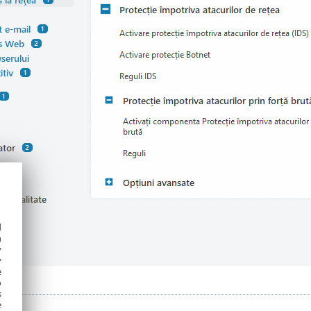
d
h
y
y
e
o
s
e