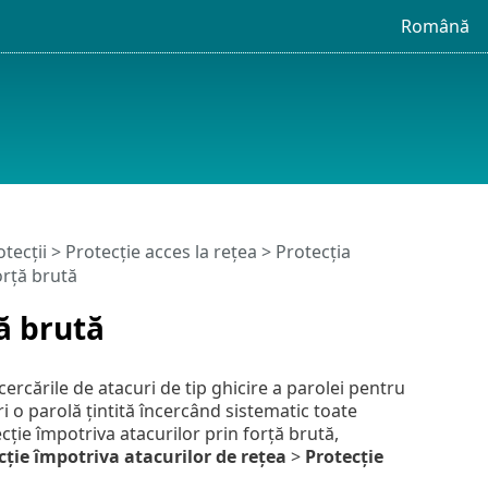
Română
tecții
>
Protecție acces la rețea
>
Protecția
orță brută
ă brută
rcările de atacuri de tip ghicire a parolei pentru
 o parolă țintită încercând sistematic toate
ecție împotriva atacurilor prin forță brută,
cție împotriva atacurilor de rețea
>
Protecție