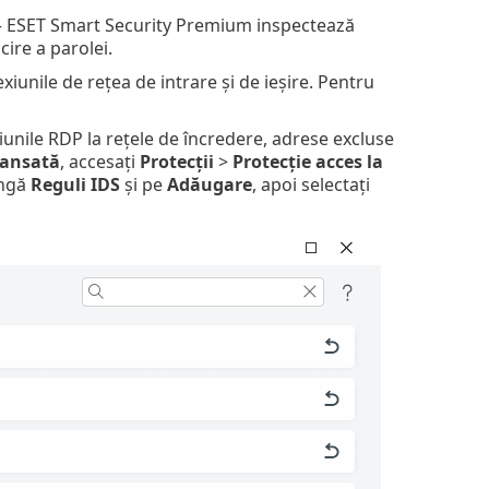
 ESET Smart Security Premium inspectează
cire a parolei.
exiunile de rețea de intrare și de ieșire. Pentru
unile RDP la rețele de încredere, adrese excluse
vansată
, accesați
Protecții
>
Protecție acces la
ngă
Reguli IDS
și pe
Adăugare
, apoi selectați