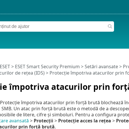
 ESET
>
ESET Smart Security Premium
>
Setări avansate
>
Pro
urilor de rețea (IDS)
> Protecție împotriva atacurilor prin f
ie împotriva atacurilor prin forț
otecție împotriva atacurilor prin forță brută blochează înce
și SMB. Un atac prin forță brută este o metodă de a descoperi
osibile de litere, cifre și simboluri. Pentru a configura prot
tare avansată
>
Protecții
>
Protecție acces la rețea
>
Prote
curilor prin forță brută
.