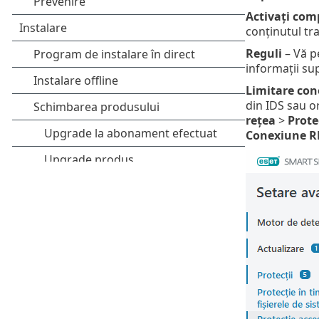
Activați com
conținutul tra
Reguli
– Vă pe
informații su
Limitare con
din IDS sau or
rețea
>
Prote
Conexiune R