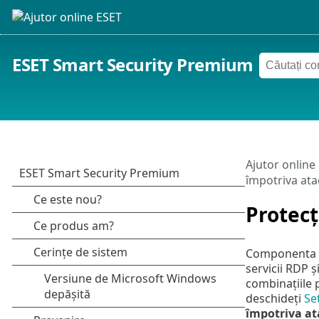
ESET Smart Security Premium
Ajutor online
împotriva atac
Protecț
Componenta Pr
servicii RDP 
combinațiile p
deschideți
Se
împotriva ata