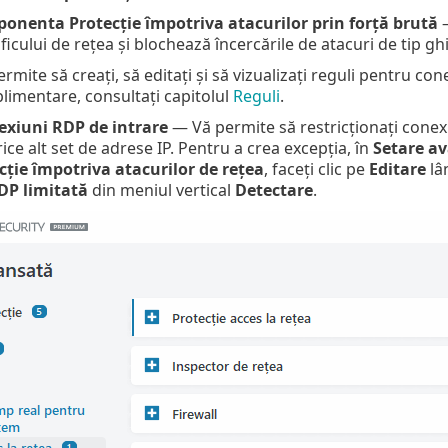
ponenta Protecție împotriva atacurilor prin forță brută
–
ficului de rețea și blochează încercările de atacuri de tip ghi
rmite să creați, să editați și să vizualizați reguli pentru con
plimentare, consultați capitolul
Reguli
.
exiuni RDP de intrare
— Vă permite să restricționați conexi
ice alt set de adrese IP. Pentru a crea excepția, în
Setare a
cție împotriva atacurilor de rețea
, faceți clic pe
Editare
lâ
DP limitată
din meniul vertical
Detectare
.