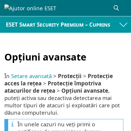
ESET Smart Security Premium – Cuprins
Opţiuni avansate
În
Setare avansată
>
Protecții
>
Protecție
acces la rețea
>
Protecție împotriva
atacurilor de rețea
>
Opțiuni avansate
,
puteți activa sau dezactiva detectarea mai
multor tipuri de atacuri și exploatări care pot
dăuna computerului.
În unele cazuri nu veți primi o