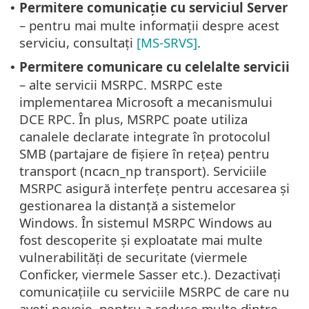
Permitere comunicație cu serviciul Server
•
– pentru mai multe informații despre acest
serviciu, consultați
[MS-SRVS]
.
Permitere comunicare cu celelalte servicii
•
– alte servicii MSRPC. MSRPC este
implementarea Microsoft a mecanismului
DCE RPC. În plus, MSRPC poate utiliza
canalele declarate integrate în protocolul
SMB (partajare de fișiere în rețea) pentru
transport (ncacn_np transport). Serviciile
MSRPC asigură interfețe pentru accesarea și
gestionarea la distanță a sistemelor
Windows. În sistemul MSRPC Windows au
fost descoperite și exploatate mai multe
vulnerabilități de securitate (viermele
Conficker, viermele Sasser etc.). Dezactivați
comunicațiile cu serviciile MSRPC de care nu
aveți nevoie, pentru a reduce multe dintre