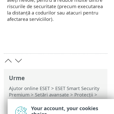
riscurile de securitate (precum executarea
la distanță a codurilor sau atacuri pentru
afectarea serviciilor).
Urme
Ajutor online ESET
>
ESET Smart Security
Premium
>
Setări avansate
>
Protecții
>
Protecție acces la rețea
>
Protecția
împotriva atacurilor de rețea (IDS)
>
Your account, your cookies
Opţiuni avansate