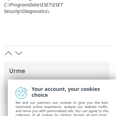
C:\ProgramData\ESET\ESET
Security\Diagnostics\
.
Urme
Ajutor online ESET
>
ESET Smart Security
Premium
>
Setări avansate
> Depanare >
Your account, your cookies
Diagnostic
choice
We and our partners use cookies to give you the best
optimized online experience, analyze our website traffic,
and serve you with personalized ads. You can agree to the
collection of all cookies by clicking "Accept all and close",