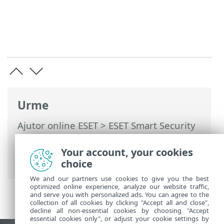
Urme
Ajutor online ESET
>
ESET Smart Security
Premium
>
Setări avansate
>
Interfață
utilizator
>
Setare acces
> Parolă pentru
Your account, your cookies
Setare avansată
choice
We and our partners use cookies to give you the best
optimized online experience, analyze our website traffic,
and serve you with personalized ads. You can agree to the
collection of all cookies by clicking "Accept all and close",
decline all non-essential cookies by choosing "Accept
essential cookies only", or adjust your cookie settings by