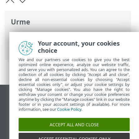
Urme
Ajutor online ESET
>
ESET Smart Security
Premium
>
Activare produs
> Acceptarea
Your account, your cookies
Termenilor de utilizare
choice
We and our partners use cookies to give you the best
optimized online experience, analyze our website traffic,
and serve you with personalized ads. You can agree to the
collection of all cookies by clicking "Accept all and close",
decline all non-essential cookies by choosing "Accept
essential cookies only", or adjust your cookie settings by
clicking "Manage cookies". You also have the right to
withdraw your consent or change your cookie preferences
Vizualizare site pentru desktop
anytime by clicking the "Manage cookies" link in our website
footer or in your account settings (if available). For more
End of Life
information, see our
Cookie Policy
.
Baza de cunoștințe ESET
Forum ESET
ACCEPT ALL AND CLOSE
ESET Status Portal
Asistenţă regională
ACCEPT ESSENTIAL COOKIES ONLY