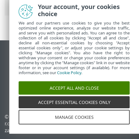
— wykrywanie
Your account, your cookies
choice
We and our partners use cookies to give you the best
optimized online experience, analyze our website traffic,
and serve you with personalized ads. You can agree to the
collection of all cookies by clicking "Accept all and close",
decline all non-essential cookies by choosing "Accept
essential cookies only", or adjust your cookie settings by
Wyświetl witrynę internetową dla
clicking "Manage cookies". You also have the right to
withdraw your consent or change your cookie preferences
komputerów
anytime by clicking the "Manage cookies" link in our website
footer or in your account settings (if available). For more
End of Life
information, see our
Cookie Policy
.
Baza wiedzy ESET
Forum ESET
ACCEPT ALL AND CLOSE
ESET Status Portal
Pomoc regionalna
ACCEPT ESSENTIAL COOKIES ONLY
© 1992 - 2025 ESET, spol. s
Zarządzaj plikami cookie
MANAGE COOKIES
r.o. – Wszelkie prawa
Polityka dotycząca plików
zastrzeżone.
cookie