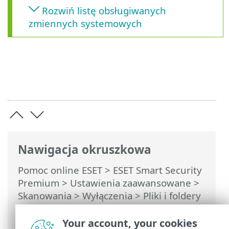
Rozwiń listę obsługiwanych
zmiennych systemowych
Nawigacja okruszkowa
Pomoc online ESET
>
ESET Smart Security
Premium
>
Ustawienia zaawansowane
>
Skanowania
>
Wyłączenia
>
Pliki i foldery
wyłączone ze skanowania
> Format
ścieżki wyłączenia
Your account, your cookies