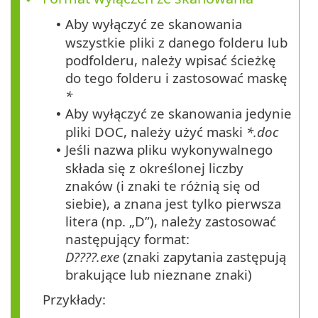
Aby wyłączyć ze skanowania
•
wszystkie pliki z danego folderu lub
podfolderu, należy wpisać ścieżkę
do tego folderu i zastosować maskę
*
Aby wyłączyć ze skanowania jedynie
•
pliki DOC, należy użyć maski
*.doc
Jeśli nazwa pliku wykonywalnego
•
składa się z określonej liczby
znaków (i znaki te różnią się od
siebie), a znana jest tylko pierwsza
litera (np. „D”), należy zastosować
następujący format:
D????.exe
(znaki zapytania zastępują
brakujące lub nieznane znaki)
Przykłady: