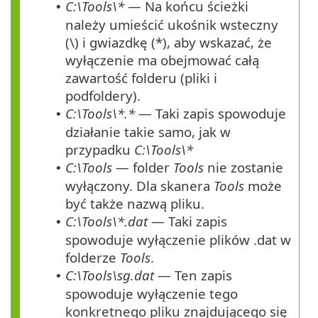
C:\Tools\*
— Na końcu ścieżki
•
należy umieścić ukośnik wsteczny
(\) i gwiazdkę (*), aby wskazać, że
wyłączenie ma obejmować całą
zawartość folderu (pliki i
podfoldery).
C:\Tools\*.*
— Taki zapis spowoduje
•
działanie takie samo, jak w
przypadku
C:\Tools\*
C:\Tools
— folder
Tools
nie zostanie
•
wyłączony. Dla skanera
Tools
może
być także nazwą pliku.
C:\Tools\*.dat
— Taki zapis
•
spowoduje wyłączenie plików .dat w
folderze
Tools
.
C:\Tools\sg.dat
— Ten zapis
•
spowoduje wyłączenie tego
konkretnego pliku znajdującego się