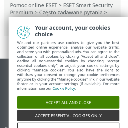
Pomoc online ESET
>
ESET Smart Security
Premium
>
Często zadawane pytania
>
Planowanie cotygodniowego skanowania
komputera
Your account, your cookies
choice
We and our partners use cookies to give you the best
optimized online experience, analyze our website traffic,
and serve you with personalized ads. You can agree to the
collection of all cookies by clicking "Accept all and close",
decline all non-essential cookies by choosing "Accept
essential cookies only", or adjust your cookie settings by
Wyświetl witrynę internetową dla
clicking "Manage cookies". You also have the right to
withdraw your consent or change your cookie preferences
komputerów
anytime by clicking the "Manage cookies" link in our website
footer or in your account settings (if available). For more
End of Life
information, see our
Cookie Policy
.
Baza wiedzy ESET
Forum ESET
ACCEPT ALL AND CLOSE
ESET Status Portal
Pomoc regionalna
ACCEPT ESSENTIAL COOKIES ONLY