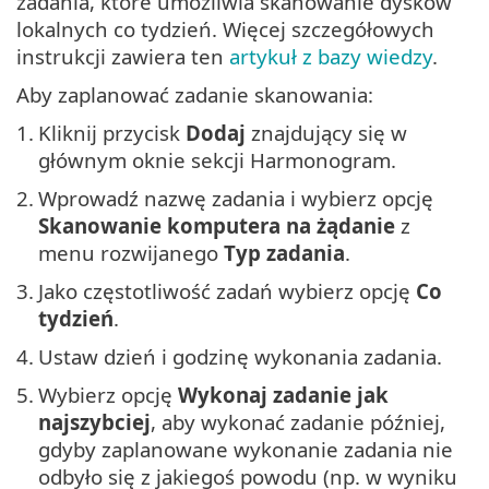
zadania, które umożliwia skanowanie dysków
lokalnych co tydzień. Więcej szczegółowych
instrukcji zawiera ten
artykuł z bazy wiedzy
.
Aby zaplanować zadanie skanowania:
1.
Kliknij przycisk
Dodaj
znajdujący się w
głównym oknie sekcji Harmonogram.
2.
Wprowadź nazwę zadania i wybierz opcję
Skanowanie komputera na żądanie
z
menu rozwijanego
Typ zadania
.
3.
Jako częstotliwość zadań wybierz opcję
Co
tydzień
.
4.
Ustaw dzień i godzinę wykonania zadania.
5.
Wybierz opcję
Wykonaj zadanie jak
najszybciej
, aby wykonać zadanie później,
gdyby zaplanowane wykonanie zadania nie
odbyło się z jakiegoś powodu (np. w wyniku