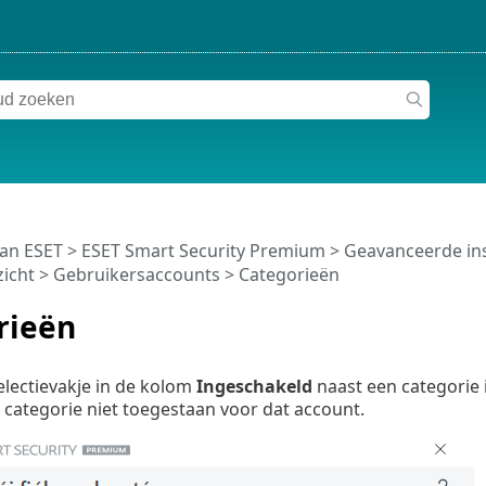
van ESET
>
ESET Smart Security Premium
>
Geavanceerde ins
zicht
>
Gebruikersaccounts
> Categorieën
rieën
electievakje in de kolom
Ingeschakeld
naast een categorie i
de categorie niet toegestaan voor dat account.