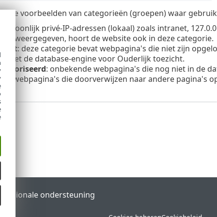
nkele voorbeelden van categorieën (groepen) waar gebruike
 gewoonlijk privé-IP-adressen (lokaal) zoals intranet, 127.0
rdt weergegeven, hoort de website ook in deze categorie.
elost
: deze categorie bevat webpagina's die niet zijn opge
d
g met de database-engine voor Ouderlijk toezicht.
h
ategoriseerd
: onbekende webpagina's die nog niet in de da
y
ch
: webpagina's die doorverwijzen naar andere pagina's o
y
e
o
s
e
e
l
Regionale ondersteuning