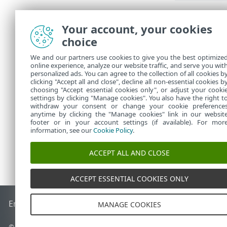
Hier volgen e
Your account, your cookies
Overige
:
•
choice
of 404 wo
Niet opg
•
We and our partners use cookies to give you the best optimize
verbindin
online experience, analyze our website traffic, and serve you wit
Niet gec
•
personalized ads. You can agree to the collection of all cookies b
Dynamis
clicking "Accept all and close", decline all non-essential cookies b
•
choosing "Accept essential cookies only", or adjust your cooki
settings by clicking "Manage cookies". You also have the right t
withdraw your consent or change your cookie preference
anytime by clicking the "Manage cookies" link in our websit
footer or in your account settings (if available). For mor
information, see our
Cookie Policy
.
ACCEPT ALL AND CLOSE
ACCEPT ESSENTIAL COOKIES ONLY
End of Life
ESET Kennisbank
ESET-forum
ESET Status Porta
MANAGE COOKIES